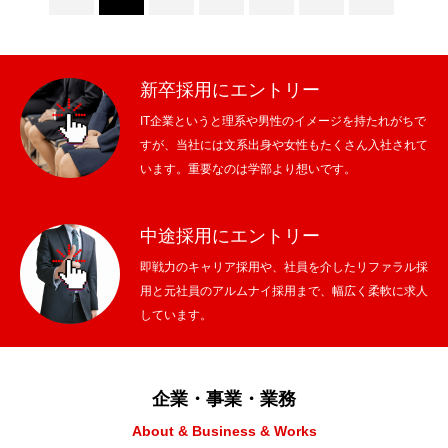
新卒採用にエントリー
IT企業というと理系や男性のイメージを持たれがちで
すが、当社には文系出身や女性もたくさん入社されて
います。重要なのは学部より想いです。
中途採用にエントリー
即戦力のキャリア採用や、社員を介したリファラル採
用と元社員のアルムナイ採用まで、幅広く柔軟に求人
しています。
企業・事業・業務
About & Business & Works