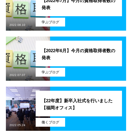
【2022年7月】今月の資格取得者数の
発表
残業規制
学ぶブログ
人事制度
2022.08.10
社内システム
【2022年6月】今月の資格取得者数の
社内勉強会
発表
社内イベント
学ぶブログ
2022.07.07
福利厚生
ユニーク制度
【22年度】新卒入社式を行いました
【福岡オフィス】
雰囲気を知る
Blog
働くブログ
2022.05.24
働く