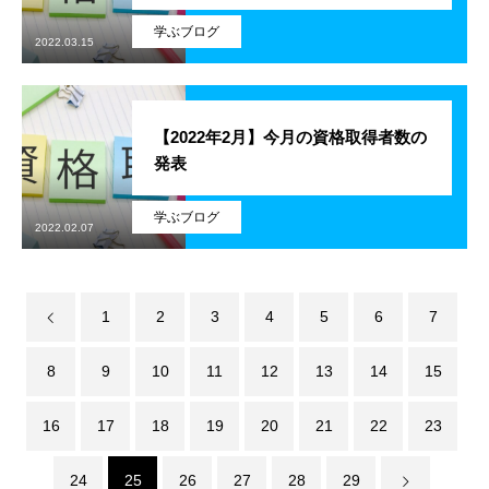
学ぶブログ
アルムナイ採用エントリー
2022.03.15
【2022年2月】今月の資格取得者数の
ホーム
企業
事業
業務
待遇
ブログ
インタビュー
発表
学ぶブログ
2022.02.07
1
2
3
4
5
6
7
8
9
10
11
12
13
14
15
16
17
18
19
20
21
22
23
24
25
26
27
28
29