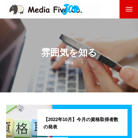
企業を知る
About
企業理念
雰囲気を知る
代表挨拶
Blog
会社沿革
会社概要
東京オフィス
福岡オフィス
【2022年10月】今月の資格取得者数
の発表
事業を知る
Business