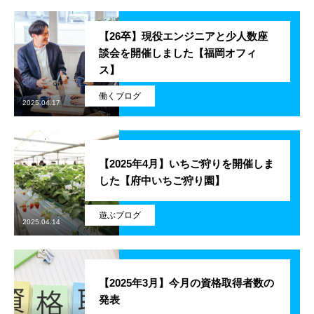
学ぶ
【26卒】現役エンジニアと少人数座
談会を開催しました【福岡オフィ
遊ぶ
ス】
社員を知る
働くブログ
Interview
2025.04.17
社員インタビュー
【2025年4月】いちご狩りを開催しま
応募する
Entry
した【府中いちご狩り園】
新卒採用エントリー
遊ぶブログ
2025.04.14
第二新卒採用エントリー
キャリア採用エントリー
【2025年3月】今月の資格取得者数の
発表
リファラル採用エントリー