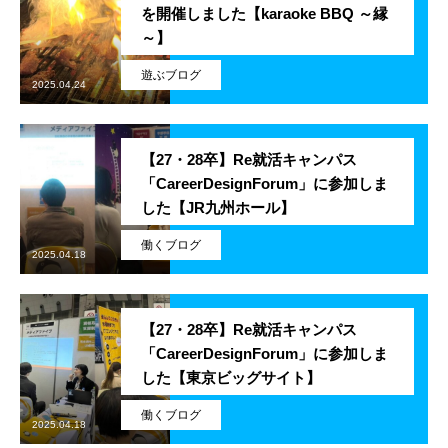
を開催しました【karaoke BBQ ～縁
残業規制
～】
遊ぶブログ
人事制度
2025.04.24
社内システム
【27・28卒】Re就活キャンパス
「CareerDesignForum」に参加しま
社内勉強会
した【JR九州ホール】
社内イベント
働くブログ
2025.04.18
福利厚生
【27・28卒】Re就活キャンパス
ユニーク制度
「CareerDesignForum」に参加しま
した【東京ビッグサイト】
雰囲気を知る
Blog
働くブログ
2025.04.18
働く