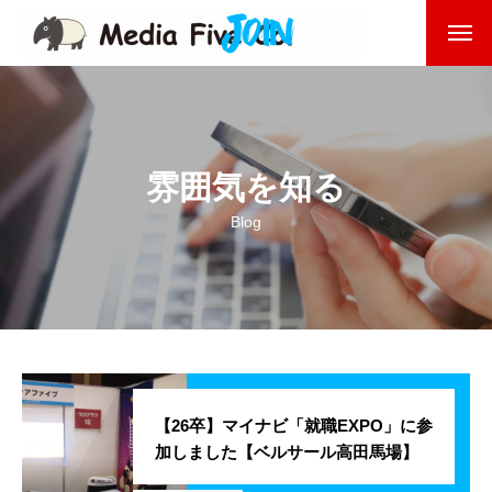
企業を知る
About
企業理念
雰囲気を知る
代表挨拶
Blog
会社沿革
会社概要
東京オフィス
福岡オフィス
【26卒】マイナビ「就職EXPO」に参
加しました【ベルサール高田馬場】
事業を知る
Business