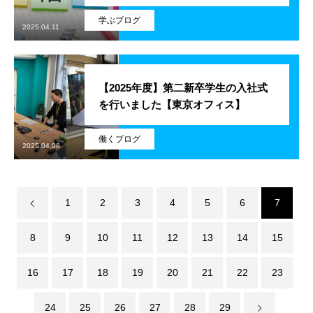
学ぶブログ
アルムナイ採用エントリー
2025.04.11
【2025年度】第二新卒学生の入社式
ホーム
企業
事業
業務
待遇
ブログ
インタビュー
を行いました【東京オフィス】
働くブログ
2025.04.08
1
2
3
4
5
6
7
8
9
10
11
12
13
14
15
16
17
18
19
20
21
22
23
24
25
26
27
28
29