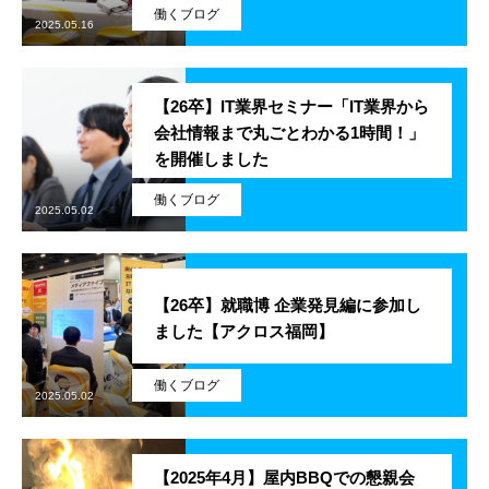
働くブログ
2025.05.16
SES事業
SI事業
【26卒】IT業界セミナー「IT業界から
会社情報まで丸ごとわかる1時間！」
ITアウトソーシング事業
を開催しました
働くブログ
IT人材育成事業
2025.05.02
その他の事業
【26卒】就職博 企業発見編に参加し
業務を知る
Works
ました【アクロス福岡】
ITエンジニア職
働くブログ
2025.05.02
その他の職種
環境を知る
Environment
【2025年4月】屋内BBQでの懇親会