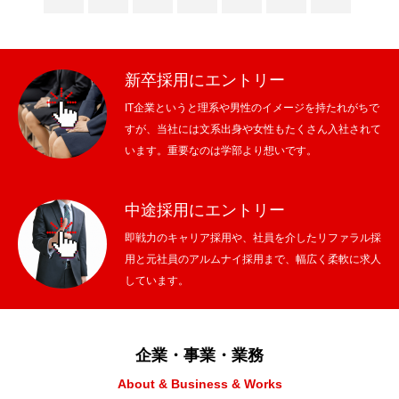
新卒採用にエントリー
IT企業というと理系や男性のイメージを持たれがちで
すが、当社には文系出身や女性もたくさん入社されて
います。重要なのは学部より想いです。
中途採用にエントリー
即戦力のキャリア採用や、社員を介したリファラル採
用と元社員のアルムナイ採用まで、幅広く柔軟に求人
しています。
企業・事業・業務
About & Business & Works