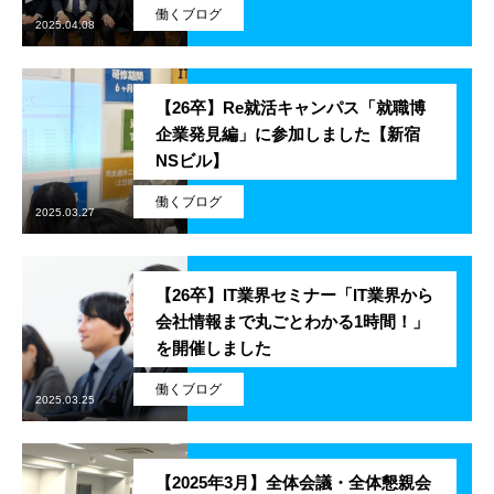
働くブログ
2025.04.08
SES事業
SI事業
【26卒】Re就活キャンパス「就職博
企業発見編」に参加しました【新宿
ITアウトソーシング事業
NSビル】
働くブログ
IT人材育成事業
2025.03.27
その他の事業
【26卒】IT業界セミナー「IT業界から
業務を知る
Works
会社情報まで丸ごとわかる1時間！」
を開催しました
ITエンジニア職
働くブログ
2025.03.25
その他の職種
環境を知る
Environment
【2025年3月】全体会議・全体懇親会