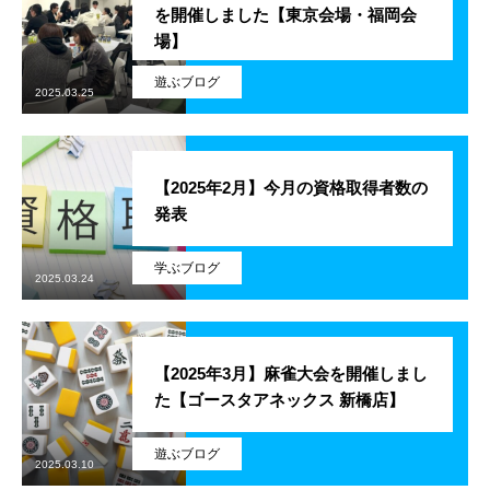
を開催しました【東京会場・福岡会
残業規制
場】
遊ぶブログ
人事制度
2025.03.25
社内システム
【2025年2月】今月の資格取得者数の
社内勉強会
発表
社内イベント
学ぶブログ
2025.03.24
福利厚生
ユニーク制度
【2025年3月】麻雀大会を開催しまし
た【ゴースタアネックス 新橋店】
雰囲気を知る
Blog
遊ぶブログ
2025.03.10
働く