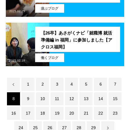
遊ぶブログ
アルムナイ採用エントリー
2025.02.25
【26卒】あさがくナビ「就職博 就活
ホーム
企業
事業
業務
待遇
ブログ
インタビュー
準備編 in 福岡」に参加しました【ア
クロス福岡】
働くブログ
2025.02.19
1
2
3
4
5
6
7
8
9
10
11
12
13
14
15
16
17
18
19
20
21
22
23
24
25
26
27
28
29