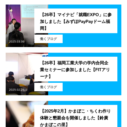
学ぶ
【26卒】マイナビ「就職EXPO」に参
加しました【みずほPayPayドーム福
遊ぶ
岡】
社員を知る
働くブログ
Interview
2025.03.06
社員インタビュー
【26卒】福岡工業大学の学内合同企
応募する
Entry
業セミナーに参加しました【FITアリ
ーナ】
新卒採用エントリー
働くブログ
2025.02.26
第二新卒採用エントリー
キャリア採用エントリー
【2025年2月】かまぼこ・ちくわ作り
体験と懇親会を開催しました【鈴廣
リファラル採用エントリー
かまぼこの里】