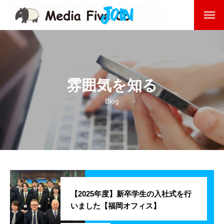
企業を知る
About
企業理念
雰囲気を知る
代表挨拶
Blog
会社沿革
会社概要
東京オフィス
福岡オフィス
【2025年度】新卒学生の入社式を行
いました【福岡オフィス】
事業を知る
Business