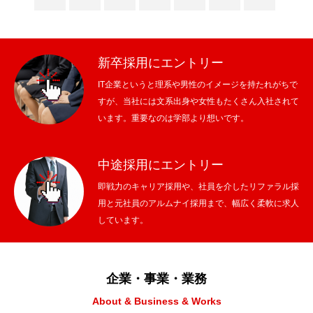
新卒採用にエントリー
IT企業というと理系や男性のイメージを持たれがちで
すが、当社には文系出身や女性もたくさん入社されて
います。重要なのは学部より想いです。
中途採用にエントリー
即戦力のキャリア採用や、社員を介したリファラル採
用と元社員のアルムナイ採用まで、幅広く柔軟に求人
しています。
企業・事業・業務
About & Business & Works