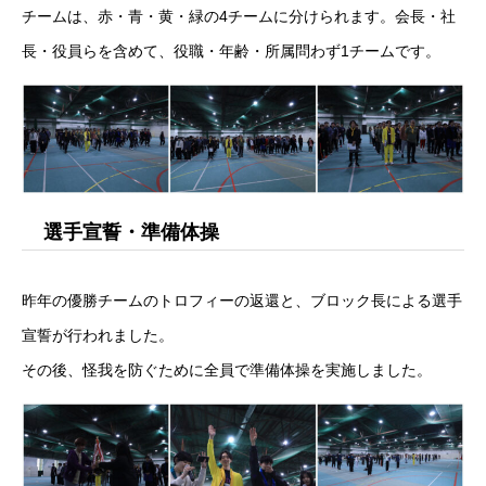
チームは、赤・青・黄・緑の4チームに分けられます。会長・社
学ぶ
長・役員らを含めて、役職・年齢・所属問わず1チームです。
遊ぶ
社員を知る
Interview
社員インタビュー
選手宣誓・準備体操
応募する
Entry
昨年の優勝チームのトロフィーの返還と、ブロック長による選手
新卒採用エントリー
宣誓が行われました。
第二新卒採用エントリー
その後、怪我を防ぐために全員で準備体操を実施しました。
キャリア採用エントリー
リファラル採用エントリー