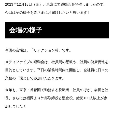
2023年12月15日（金）、東京にて運動会を開催しましたので、
SES事業
今回はその様子を皆さまにお届けしたいと思います！
SI事業
会場の様子
ITアウトソーシング事業
IT人材育成事業
今回の会場は、「リアクション柏」です。
その他の事業
メディファイブの運動会は、社員間の懇親や、社員の健康促進を
目的としています。平日の業務時間内で開催し、全社員に日々の
業務を知る
Works
業務の一環として参加いただきます。
ITエンジニア職
今年も、東京・首都圏で勤務する役職者・社員のほか、会長と社
その他の職種
長、さらには福岡より外部取締役と監査役、総勢100人以上が参
加しました！
環境を知る
Environment