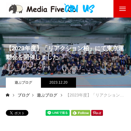
企業を知る
About
企業理念
【2023年度】「リアクション柏」にて東京運
代表挨拶
動会を開催しました
会社沿革
遊ぶブログ
2023.12.20
会社概要
ブログ
遊ぶブログ
【2023年度】「リアクション柏」にて東京運動会を開催しました
東京オフィス
福岡オフィス
事業を知る
Business