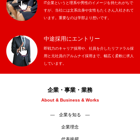
IT企業というと理系や男性のイメージを持たれがちで
すが、当社には文系出身や女性もたくさん入社されて
います。重要なのは学部より想いです。
中途採用にエントリー
即戦力のキャリア採用や、社員を介したリファラル採
用と元社員のアルムナイ採用まで、幅広く柔軟に求人
しています。
企業・事業・業務
About & Business & Works
― 企業を知る ―
企業理念
代表挨拶