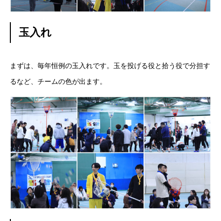
アルムナイ採用エントリー
玉入れ
ホーム
企業
事業
業務
待遇
ブログ
インタビュー
まずは、毎年恒例の玉入れです。玉を投げる役と拾う役で分担す
るなど、チームの色が出ます。