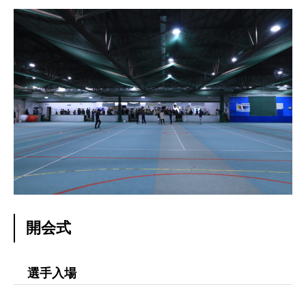
残業規制
人事制度
社内システム
社内勉強会
社内イベント
福利厚生
開会式
ユニーク制度
雰囲気を知る
Blog
選手入場
働く