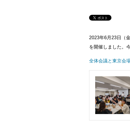
環境を知る
2023年6月23日（
残業規制
人事制度
を開催しました。
全体会議と東京会
社内イベント
福利厚生
雰囲気を知る
働く
学ぶ