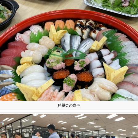
事業
業務
待遇
ブログ
インタビュー
せ
個人情報
リンク
サイトマップ
懇親会の食事