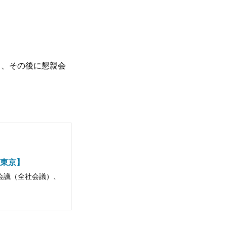
Environment
）、その後に懇親会
社内勉強会
・東京】
Blog
体会議（全社会議）、