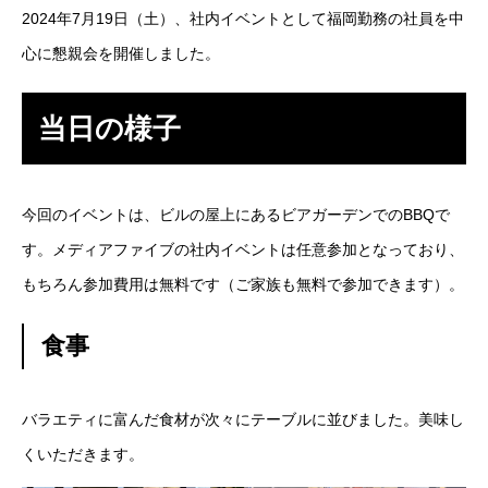
2024年7月19日（土）、社内イベントとして福岡勤務の社員を中
SES事業
心に懇親会を開催しました。
SI事業
当日の様子
ITアウトソーシング事業
IT人材育成事業
今回のイベントは、ビルの屋上にあるビアガーデンでのBBQで
す。メディアファイブの社内イベントは任意参加となっており、
その他の事業
もちろん参加費用は無料です（ご家族も無料で参加できます）。
業務を知る
Works
食事
ITエンジニア職
その他の職種
バラエティに富んだ食材が次々にテーブルに並びました。美味し
くいただきます。
環境を知る
Environment