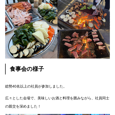
残業規制
人事制度
社内システム
社内勉強会
社内イベント
食事会の様子
福利厚生
ユニーク制度
総勢40名以上の社員が参加しました。
広々とした会場で、美味しいお酒と料理を囲みながら、社員同士
雰囲気を知る
Blog
の親交を深めました！
働く