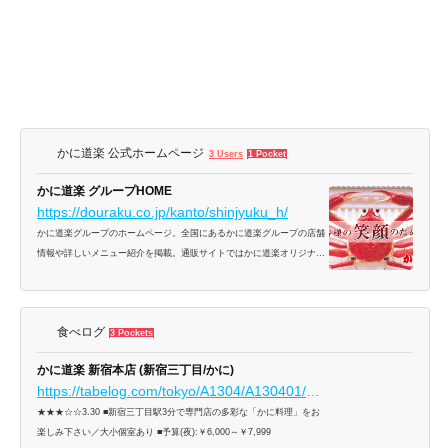
かに道楽 公式ホームページ
3 Users
1 Pocket
かに道楽 グループHOME
https://douraku.co.jp/kanto/shinjyuku_h/
かに道楽グループのホームページ。全国にあるかに道楽グループの店舗
情報や詳しいメニュー紹介を掲載。通販サイトではかに道楽オリジナル
商品も購入できます。
食べログ
3 Pockets
かに道楽 新宿本店 (新宿三丁目/かに)
https://tabelog.com/tokyo/A1304/A130401/13024176/
★★★☆☆3.30 ■新宿三丁目駅3分で専門店の多彩な「かに料理」をお
楽しみ下さい／大小個室あり ■予算(夜):￥6,000～￥7,999