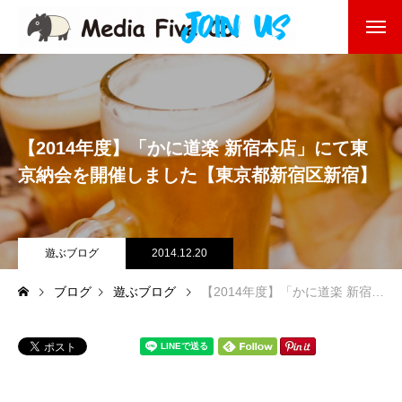
企業を知る
About
企業理念
【2014年度】「かに道楽 新宿本店」にて東
代表挨拶
京納会を開催しました【東京都新宿区新宿】
会社沿革
遊ぶブログ
2014.12.20
会社概要
ブログ
遊ぶブログ
【2014年度】「かに道楽 新宿本店」にて東京納会を開催しました【東京都新宿区新宿】
東京オフィス
福岡オフィス
事業を知る
Business