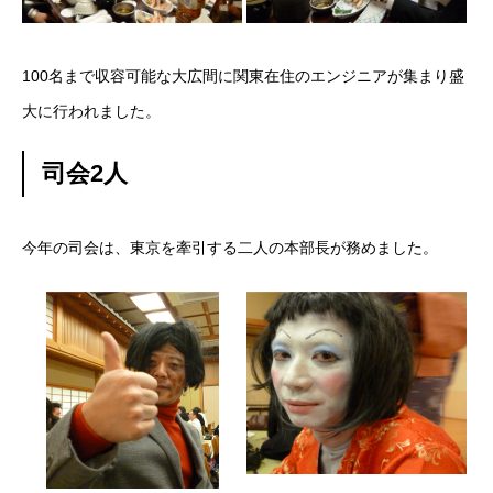
残業規制
100名まで収容可能な大広間に関東在住のエンジニアが集まり盛
人事制度
大に行われました。
社内システム
司会2人
社内勉強会
今年の司会は、東京を牽引する二人の本部長が務めました。
社内イベント
福利厚生
ユニーク制度
雰囲気を知る
Blog
働く