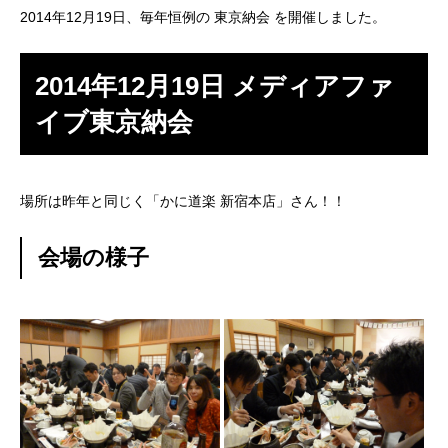
2014年12月19日、毎年恒例の 東京納会 を開催しました。
SES事業
2014年12月19日 メディアファ
SI事業
イブ東京納会
ITアウトソーシング事業
IT人材育成事業
場所は昨年と同じく「かに道楽 新宿本店」さん！！
その他の事業
会場の様子
業務を知る
Works
ITエンジニア職
その他の職種
環境を知る
Environment