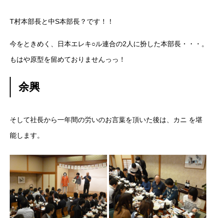
学ぶ
T村本部長と中S本部長？です！！
遊ぶ
今をときめく、日本エレキ○ル連合の2人に扮した本部長・・・。
もはや原型を留めておりませんっっ！
社員を知る
Interview
余興
社員インタビュー
応募する
Entry
そして社長から一年間の労いのお言葉を頂いた後は、カニ を堪
能します。
新卒採用エントリー
第二新卒採用エントリー
キャリア採用エントリー
リファラル採用エントリー