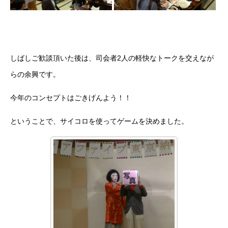
アルムナイ採用エントリー
しばしご歓談頂いた後は、司会者2人の軽快なトークを交えなが
ホーム
企業
事業
業務
待遇
ブログ
インタビュー
らの余興です。
今年のコンセプトはごきげんよう！！
ということで、サイコロを使ってゲームを決めました。