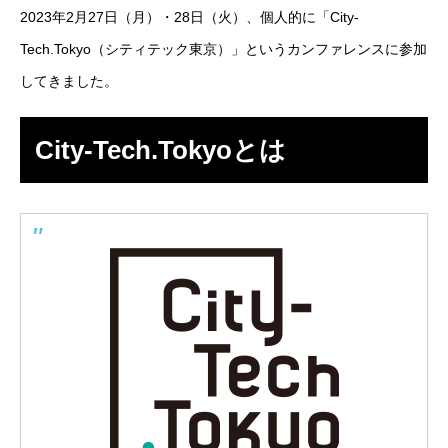
2023年2月27日（月）・28日（火）、個人的に「City-
SES事業
Tech.Tokyo（シティテック東京）」というカンファレンスに参加
してきました。
SI事業
ITアウトソーシング事業
City-Tech.Tokyoとは
IT人材育成事業
その他の事業
業務を知る
Works
ITエンジニア職
その他の職種
環境を知る
Environment