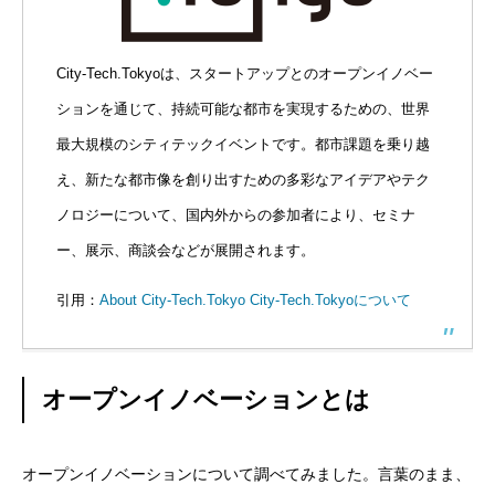
残業規制
City-Tech.Tokyoは、スタートアップとのオープンイノベー
人事制度
ションを通じて、持続可能な都市を実現するための、世界
最大規模のシティテックイベントです。都市課題を乗り越
社内システム
え、新たな都市像を創り出すための多彩なアイデアやテク
社内勉強会
ノロジーについて、国内外からの参加者により、セミナ
ー、展示、商談会などが展開されます。
社内イベント
引用：
About City-Tech.Tokyo City-Tech.Tokyoについて
福利厚生
ユニーク制度
オープンイノベーションとは
雰囲気を知る
Blog
オープンイノベーションについて調べてみました。言葉のまま、
働く