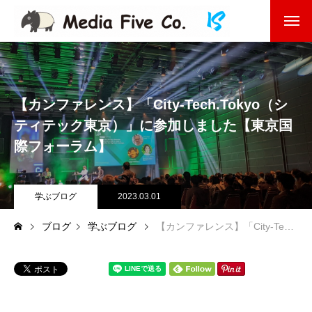
企業を知る
About
企業理念
【カンファレンス】「City-Tech.Tokyo（シ
ティテック東京）」に参加しました【東京国
代表挨拶
際フォーラム】
会社沿革
学ぶブログ
2023.03.01
会社概要
ブログ
学ぶブログ
【カンファレンス】「City-Tech.Tokyo（シティテック東京）」に参加しました【東京国際フォーラム】
東京オフィス
福岡オフィス
事業を知る
Business