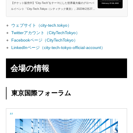
【チケット販売中】“City-Tech”をテーマにした世界最大級のグローバ
ルイベント「City-Tech.Tokyo（シティテック東京）」2023年2月27日
（月）・28日（火）@東京国際フォーラム｜スタートアップとのオー
プンイノベーションで持続可能な社会を実現するための...
ウェブサイト（city-tech.tokyo）
Twitterアカウント（CityTechTokyo）
Facebookページ（CityTechTokyo）
LinkedInページ（city-tech-tokyo-official-account）
会場の情報
東京国際フォーラム