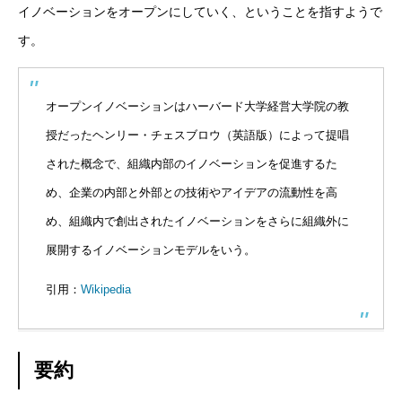
イノベーションをオープンにしていく、ということを指すようで
学ぶ
す。
遊ぶ
オープンイノベーションはハーバード大学経営大学院の教
社員を知る
Interview
授だったヘンリー・チェスブロウ（英語版）によって提唱
された概念で、組織内部のイノベーションを促進するた
社員インタビュー
め、企業の内部と外部との技術やアイデアの流動性を高
応募する
Entry
め、組織内で創出されたイノベーションをさらに組織外に
展開するイノベーションモデルをいう。
新卒採用エントリー
引用：
Wikipedia
第二新卒採用エントリー
キャリア採用エントリー
要約
リファラル採用エントリー