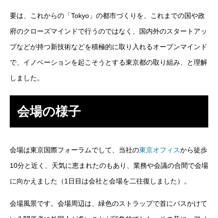
要は、これからの「Tokyo」の都市づくりを、これまでの国や政
アルムナイ採用エントリー
府のクローズマインドで行うのではなく、国内外のスタートアッ
プなどが持つ新技術などを積極的に取り入れるオープンマインド
で、イノベーションを起こそうとする東京都の取り組み、と理解
ホーム
企業
事業
業務
待遇
ブログ
インタビュー
しました。
会場の様子
会場は東京国際フォーラムでして、当社の
東京オフィス
から徒歩
10分と近く、天気に恵まれたのもあり、業務や会議の合間で会場
に向かえました（1日目は会社と会場を二往復しました）。
会場風景です。会場周辺は、緑色のストラップで首にパスかけて