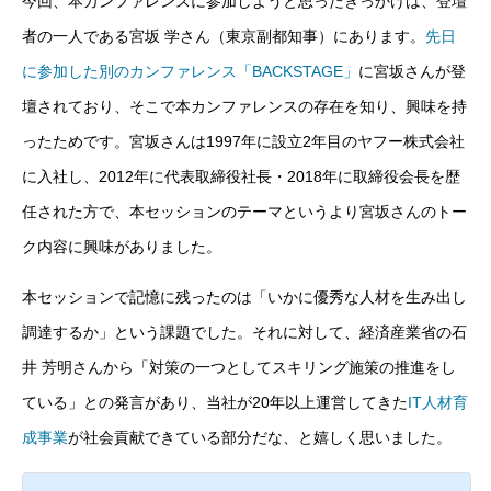
今回、本カンファレンスに参加しようと思ったきっかけは、登壇
者の一人である宮坂 学さん（東京副都知事）にあります。
先日
に参加した別のカンファレンス「BACKSTAGE」
に宮坂さんが登
壇されており、そこで本カンファレンスの存在を知り、興味を持
ったためです。宮坂さんは1997年に設立2年目のヤフー株式会社
に入社し、2012年に代表取締役社長・2018年に取締役会長を歴
任された方で、本セッションのテーマというより宮坂さんのトー
ク内容に興味がありました。
本セッションで記憶に残ったのは「いかに優秀な人材を生み出し
調達するか」という課題でした。それに対して、経済産業省の石
井 芳明さんから「対策の一つとしてスキリング施策の推進をし
ている」との発言があり、当社が20年以上運営してきた
IT人材育
成事業
が社会貢献できている部分だな、と嬉しく思いました。