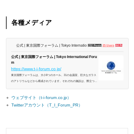
各種メディア
公式 | 東京国際フォーラム | Tokyo International Forum
232 Posts
25 Users
44 Pockets
公式 | 東京国際フォーラム | Tokyo International Foru
m
https://www.t-i-forum.co.jp/
東京国際フォーラムは、大小8つのホール、31の会議室、巨大なガラス
のアトリウムなどから構成されています。それぞれの施設は、際立つ個
性と特色を有しながら、多種多様な用途に幅広く対応できる柔軟さをも
併せ持ちます。全館を利用した大規模なイベントや...
ウェブサイト（t-i-forum.co.jp）
Twitterアカウント（T_I_Forum_PR）