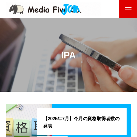
企業を知る
About
企業理念
IPA
代表挨拶
会社沿革
会社概要
東京オフィス
福岡オフィス
【2025年7月】今月の資格取得者数の
発表
事業を知る
Business