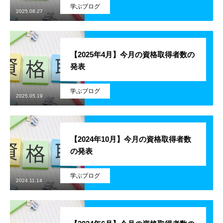
学ぶブログ
2025.08.27
SES事業
SI事業
【2025年4月】今月の資格取得者数の
発表
ITアウトソーシング事業
学ぶブログ
IT人材育成事業
2025.05.19
その他の事業
【2024年10月】今月の資格取得者数
業務を知る
Works
の発表
ITエンジニア職
学ぶブログ
2024.11.14
その他の職種
環境を知る
Environment