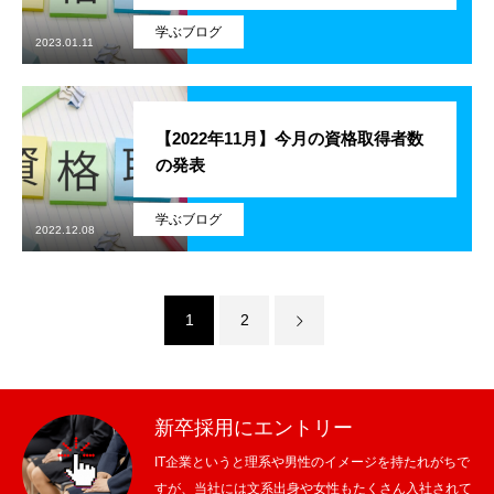
学ぶブログ
アルムナイ採用エントリー
2023.01.11
【2022年11月】今月の資格取得者数
ホーム
企業
事業
業務
待遇
ブログ
インタビュー
の発表
学ぶブログ
2022.12.08
1
2
新卒採用にエントリー
IT企業というと理系や男性のイメージを持たれがちで
すが、当社には文系出身や女性もたくさん入社されて