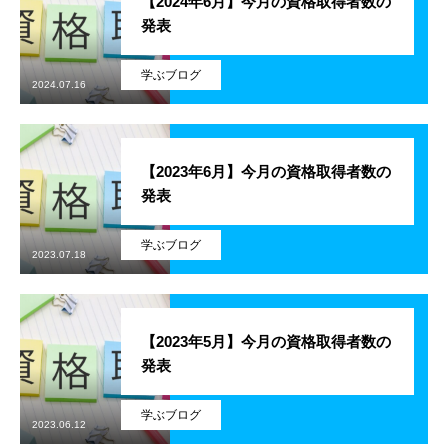
【2024年6月】今月の資格取得者数の
発表
残業規制
学ぶブログ
人事制度
2024.07.16
社内システム
【2023年6月】今月の資格取得者数の
社内勉強会
発表
社内イベント
学ぶブログ
2023.07.18
福利厚生
ユニーク制度
【2023年5月】今月の資格取得者数の
発表
雰囲気を知る
Blog
学ぶブログ
2023.06.12
働く