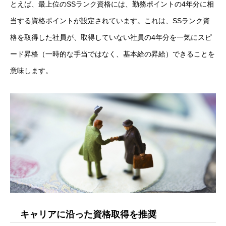
とえば、最上位のSSランク資格には、勤務ポイントの4年分に相
アルムナイ採用エントリー
当する資格ポイントが設定されています。これは、SSランク資
格を取得した社員が、取得していない社員の4年分を一気にスピ
ード昇格（一時的な手当ではなく、基本給の昇給）できることを
ホーム
企業
事業
業務
待遇
ブログ
インタビュー
意味します。
キャリアに沿った資格取得を推奨