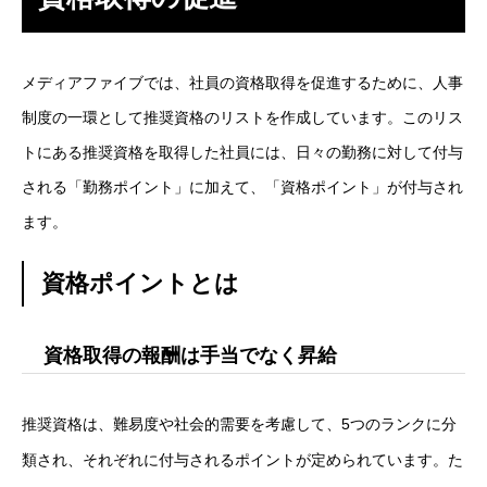
学ぶ
メディアファイブでは、社員の資格取得を促進するために、人事
遊ぶ
制度の一環として推奨資格のリストを作成しています。このリス
社員を知る
Interview
トにある推奨資格を取得した社員には、日々の勤務に対して付与
される「勤務ポイント」に加えて、「資格ポイント」が付与され
社員インタビュー
ます。
応募する
Entry
資格ポイントとは
新卒採用エントリー
資格取得の報酬は手当でなく昇給
第二新卒採用エントリー
キャリア採用エントリー
推奨資格は、難易度や社会的需要を考慮して、5つのランクに分
類され、それぞれに付与されるポイントが定められています。た
リファラル採用エントリー