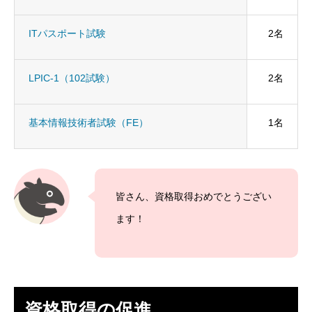
残業規制
ITパスポート試験
2名
人事制度
LPIC-1（102試験）
2名
社内システム
基本情報技術者試験（FE）
1名
社内勉強会
社内イベント
皆さん、資格取得おめでとうござい
福利厚生
ます！
ユニーク制度
雰囲気を知る
Blog
働く
資格取得の促進