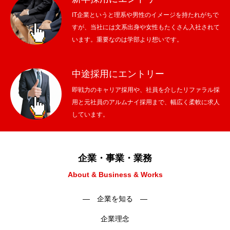
IT企業というと理系や男性のイメージを持たれがちで
すが、当社には文系出身や女性もたくさん入社されて
います。重要なのは学部より想いです。
中途採用にエントリー
即戦力のキャリア採用や、社員を介したリファラル採
用と元社員のアルムナイ採用まで、幅広く柔軟に求人
しています。
企業・事業・業務
About & Business & Works
― 企業を知る ―
企業理念