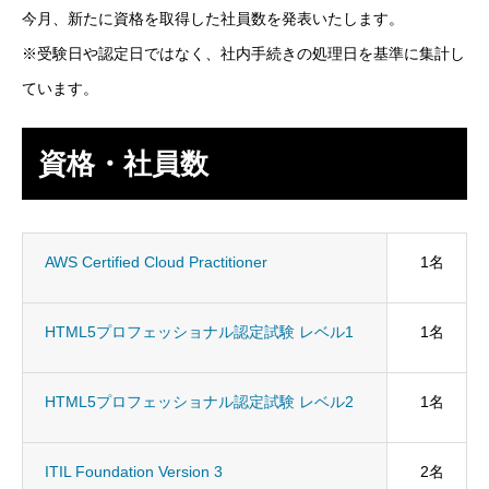
今月、新たに資格を取得した社員数を発表いたします。
SES事業
※受験日や認定日ではなく、社内手続きの処理日を基準に集計し
ています。
SI事業
ITアウトソーシング事業
資格・社員数
IT人材育成事業
その他の事業
AWS Certified Cloud Practitioner
1名
業務を知る
Works
HTML5プロフェッショナル認定試験 レベル1
1名
ITエンジニア職
HTML5プロフェッショナル認定試験 レベル2
1名
その他の職種
ITIL Foundation Version 3
2名
環境を知る
Environment