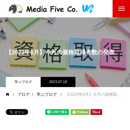
企業を知る
About
企業理念
【2023年6月】今月の資格取得者数の発表
代表挨拶
会社沿革
学ぶブログ
2023.07.18
会社概要
ブログ
学ぶブログ
【2023年6月】今月の資格取得者数の発表
東京オフィス
福岡オフィス
事業を知る
Business