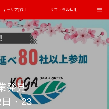
キャリア採用
リファラル採用
About
会社概要
業発見
2日・23
Business