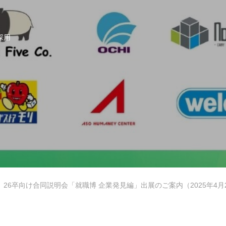
）
採用
ITアウトソーシング事業
26卒向け合同説明会「就職博 企業発見編」出展のご案内（2025年4月