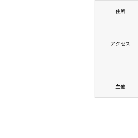
アルムナイ採用エントリー
住所
ホーム
企業
アクセス
求人
お知ら
主催