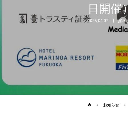
日開催
2025.04.07
新卒
SES事業
SI事業
その他の事業
業務を知る
お知らせ
ITエンジニア職
その他の職種