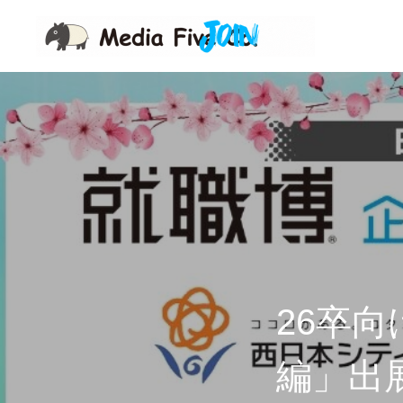
企業を知る
企業理念
代表挨拶
東京オフィス
福岡オフィス
26卒
編」出展
事業を知る