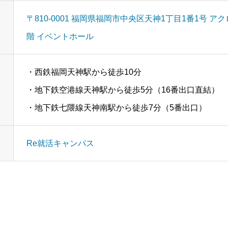
〒810-0001 福岡県福岡市中央区天神1丁目1番1号 ア
階 イベントホール
事業
業務
待遇
ブログ
インタビュー
・西鉄福岡天神駅から徒歩10分
せ
個人情報
リンク
サイトマップ
・地下鉄空港線天神駅から徒歩5分（16番出口直結）
・地下鉄七隈線天神南駅から徒歩7分（5番出口）
Re就活キャンパス