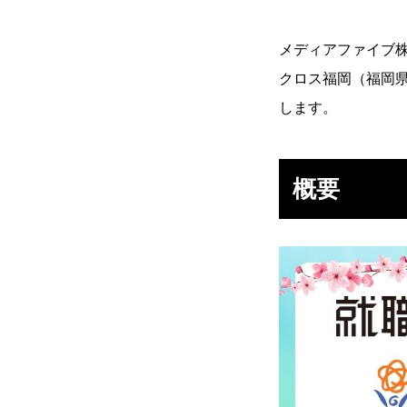
環境を知る
メディアファイブ株
クロス福岡（福岡
します。
残業規制
人事制度
概要
社内イベント
福利厚生
雰囲気を知る
働く
学ぶ