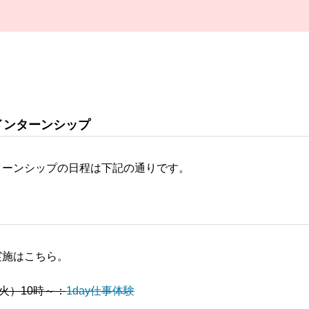
インターンシップ
ターンシップの日程は下記の通りです。
実施はこちら。
（火）10時～：
1day仕事体験