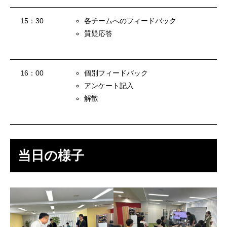
アルムナイ採用エントリー
15：30
各チームへのフィードバック
質疑応答
ホーム
企業
事業
業務
待遇
ブログ
インタビュー
16：00
個別フィードバック
アンケート記入
解散
当日の様子