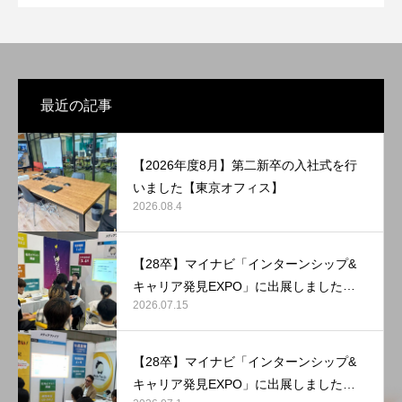
最近の記事
【2026年度8月】第二新卒の入社式を行
いました【東京オフィス】
2026.08.4
【28卒】マイナビ「インターンシップ&
キャリア発見EXPO」に出展しました
2026.07.15
【マリンメッセ福岡】
【28卒】マイナビ「インターンシップ&
キャリア発見EXPO」に出展しました