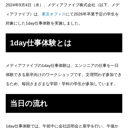
2024年9月4日（水）、メディアファイブ株式会社（以下、メデ
SES事業
ィアファイブ）は、
東京オフィス
にて2026年卒業予定の学生を
対象にした1day仕事体験を実施しました。
SI事業
ITアウトソーシング事業
1day仕事体験とは
IT人材育成事業
メディアファイブの1day仕事体験は、エンジニアの仕事を一日
その他の事業
体験できる新卒向けのワークショップです。文理問わず参加でき
業務を知る
Works
るため、毎回さまざまな学部・学科の学生が参加しています。
ITエンジニア職
当日の流れ
その他の職種
環境を知る
Environment
1day仕事体験では、午前中に会社説明会と座学を行い、午後か