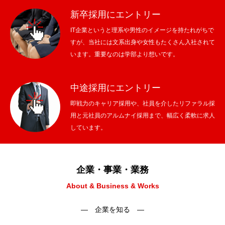
新卒採用にエントリー
IT企業というと理系や男性のイメージを持たれがちで
すが、当社には文系出身や女性もたくさん入社されて
います。重要なのは学部より想いです。
中途採用にエントリー
即戦力のキャリア採用や、社員を介したリファラル採
用と元社員のアルムナイ採用まで、幅広く柔軟に求人
しています。
企業・事業・業務
About & Business & Works
― 企業を知る ―