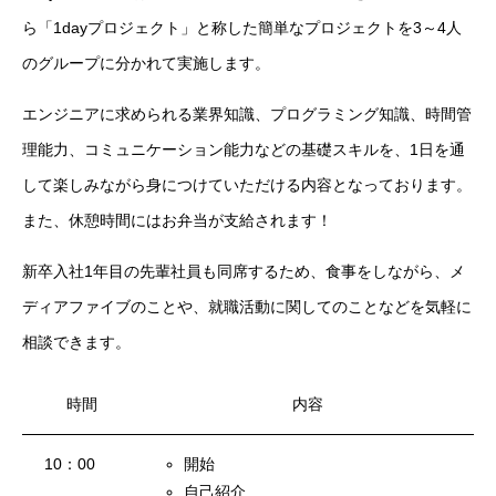
ら「1dayプロジェクト」と称した簡単なプロジェクトを3～4人
残業規制
のグループに分かれて実施します。
人事制度
エンジニアに求められる業界知識、プログラミング知識、時間管
社内システム
理能力、コミュニケーション能力などの基礎スキルを、1日を通
して楽しみながら身につけていただける内容となっております。
社内勉強会
また、休憩時間にはお弁当が支給されます！
社内イベント
新卒入社1年目の先輩社員も同席するため、食事をしながら、メ
ディアファイブのことや、就職活動に関してのことなどを気軽に
福利厚生
相談できます。
ユニーク制度
時間
内容
雰囲気を知る
Blog
10：00
開始
働く
自己紹介