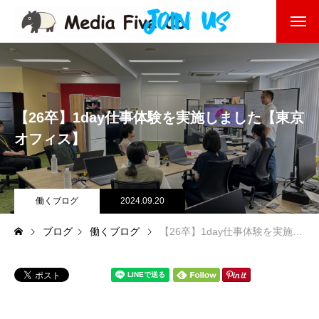
企業を知る
About
企業理念
【26卒】1day仕事体験を実施しました【東京
代表挨拶
オフィス】
会社沿革
働くブログ
2024.09.20
会社概要
ブログ
働くブログ
【26卒】1day仕事体験を実施しました【東京オフィス】
東京オフィス
福岡オフィス
事業を知る
Business