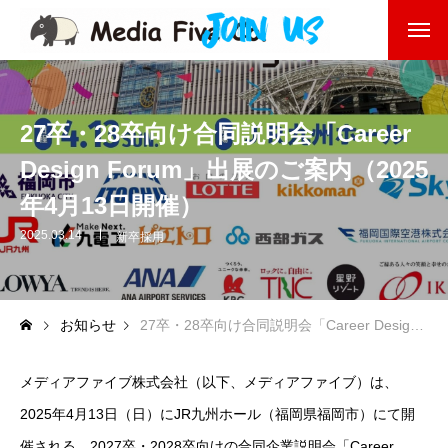
企業を知る
About
27卒・28卒向け合同説明会「Career
企業理念
Design Forum」出展のご案内（2025
代表挨拶
年4月13日開催）
会社沿革
2025.03.14
新卒採用
会社概要
お知らせ
27卒・28卒向け合同説明会「Career Design Forum」出展のご案内（2025年4月13日開催）
東京オフィス
メディアファイブ株式会社（以下、メディアファイブ）は、
福岡オフィス
2025年4月13日（日）にJR九州ホール（福岡県福岡市）にて開
事業を知る
Business
催される、2027卒・2028卒向けの合同企業説明会「Career