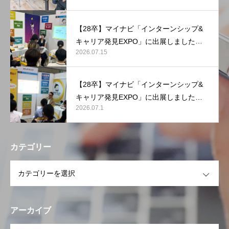
【28卒】マイナビ「インターンシップ&
キャリア発見EXPO」に出展しました
2026.07.15
【マリンメッセ福岡】
【28卒】マイナビ「インターンシップ&
キャリア発見EXPO」に出展しました
2026.07.1
【東京ビッグサイト】
カテゴリー
OPEN
アーカイブ
OPEN