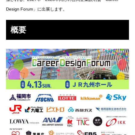
Design Forum」に出展します。
SES事業
SI事業
概要
ITアウトソーシング事業
IT人材育成事業
その他の事業
業務を知る
Works
ITエンジニア職
その他の職種
環境を知る
Environment