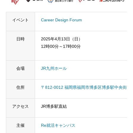
残業規制
イベント
Career Design Forum
人事制度
日時
2025年4月13日（日）
社内システム
12時00分～17時00分
社内勉強会
会場
JR九州ホール
社内イベント
福利厚生
住所
〒812-0012 福岡県福岡市博多区博多駅中央街1番
ユニーク制度
アクセス
JR博多駅直結
雰囲気を知る
Blog
主催
Re就活キャンパス
働く