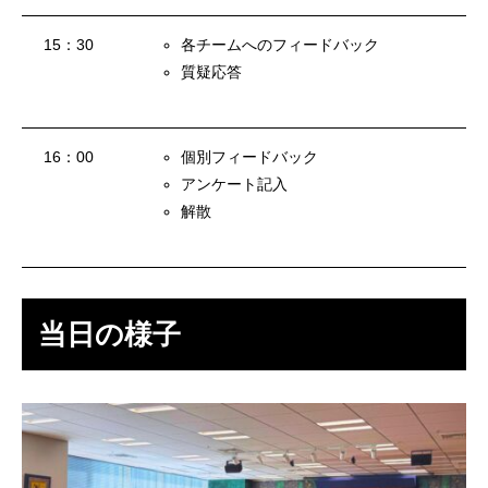
アルムナイ採用エントリー
15：30
各チームへのフィードバック
質疑応答
ホーム
企業
事業
業務
待遇
ブログ
インタビュー
16：00
個別フィードバック
アンケート記入
解散
当日の様子