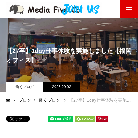
企業を知る
About
企業理念
【27卒】1day仕事体験を実施しました【福岡
代表挨拶
オフィス】
会社沿革
働くブログ
2025.09.02
会社概要
ブログ
働くブログ
【27卒】1day仕事体験を実施しました【福岡オフィス】
東京オフィス
福岡オフィス
事業を知る
Business