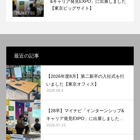
&キャリア発見EXPO」に出展しました
【東京ビッグサイト】
2026.07.01
最近の記事
【2026年度8月】第二新卒の入社式を行
いました【東京オフィス】
2026.08.4
【28卒】マイナビ「インターンシップ&
キャリア発見EXPO」に出展しました
2026.07.15
【マリンメッセ福岡】