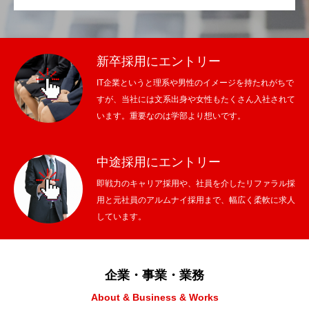
新卒採用にエントリー
IT企業というと理系や男性のイメージを持たれがちで
すが、当社には文系出身や女性もたくさん入社されて
います。重要なのは学部より想いです。
中途採用にエントリー
即戦力のキャリア採用や、社員を介したリファラル採
用と元社員のアルムナイ採用まで、幅広く柔軟に求人
しています。
企業・事業・業務
About & Business & Works