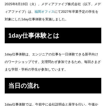
2025年8月19日（火）、メディアファイブ株式会社（以下、メデ
SES事業
ィアファイブ）は、
福岡オフィス
にて2027年卒業予定の学生を
対象にした1day仕事体験を実施しました。
SI事業
ITアウトソーシング事業
1day仕事体験とは
IT人材育成事業
1day仕事体験は、エンジニアの仕事を一日体験できる新卒向け
その他の事業
のワークショップです。文理問わず参加できるため、毎回さまざ
業務を知る
Works
まな学部・学科の学生が参加しています。
ITエンジニア職
当日の流れ
その他の職種
環境を知る
Environment
1day仕事体験では、午前中に会社説明会と座学を行い、午後か