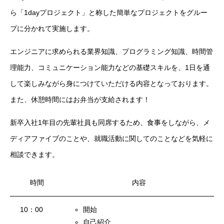
ら「1dayプロジェクト」と称した簡単なプロジェクトをグルー
残業規制
プに分かれて実施します。
人事制度
エンジニアに求められる業界知識、プログラミング知識、時間管
社内システム
理能力、コミュニケーション能力などの基礎スキルを、1日を通
して楽しみながら身につけていただける内容となっております。
社内勉強会
また、休憩時間にはお弁当が支給されます！
社内イベント
新卒入社1年目の先輩社員も同席するため、食事をしながら、メ
ディアファイブのことや、就職活動に関してのことなどを気軽に
福利厚生
相談できます。
ユニーク制度
時間
内容
雰囲気を知る
Blog
10：00
開始
働く
自己紹介