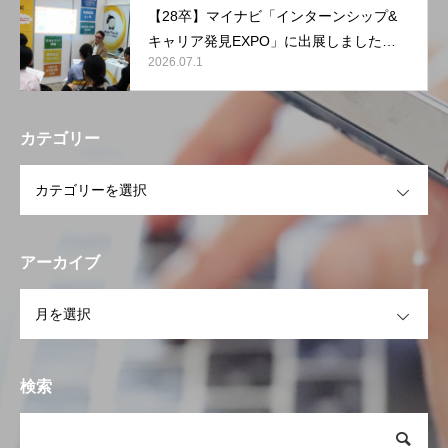
【28卒】マイナビ「インターンシップ&
キャリア発見EXPO」に出展しました
2026.07.1
【東京ビッグサイト】
カテゴリー
OPEN
アーカイブ
OPEN
検索