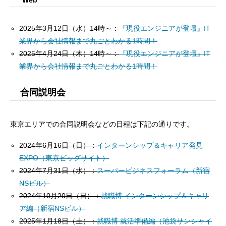
Web
2025年3月12日（水）14時～：
『現役エンジニアが登壇』IT
業界から会社情報まで丸ごとわかる1時間！
2025年4月24日（木）14時～：
『現役エンジニアが登壇』IT
業界から会社情報まで丸ごとわかる1時間！
合同説明会
東京エリアでの合同説明会などの日程は下記の通りです。
2024年6月16日（日）：
インターンシップ＆キャリア発見
EXPO（東京ビッグサイト）
2024年7月31日（水）：
スーパービジネスフォーラム（
新宿
NSビル
）
2024年10月20日（日）：
就職博 インターンシップ＆キャリ
ア編（新宿NSビル）
2025年1月18日（土）：
就職博 就活準備編（池袋サンシャイ