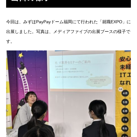
残業規制
今回は、
みずほPayPayドーム福岡
にて行われた「就職EXPO」に
人事制度
出展しました。写真は、メディアファイブの出展ブースの様子で
社内システム
す。
社内勉強会
社内イベント
福利厚生
ユニーク制度
雰囲気を知る
Blog
働く