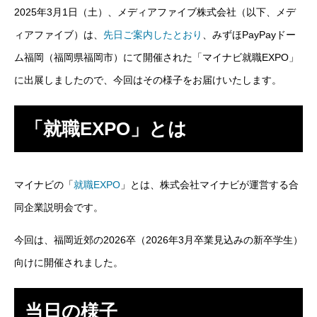
2025年3月1日（土）、メディアファイブ株式会社（以下、メデ
SES事業
ィアファイブ）は、
先日ご案内したとおり
、
みずほPayPayドー
ム福岡
（福岡県福岡市
）
にて開催された「マイナビ就職EXPO」
SI事業
に出展しましたので、今回はその様子をお届けいたします。
ITアウトソーシング事業
「就職EXPO」とは
IT人材育成事業
その他の事業
マイナビの「
就職EXPO
」とは、株式会社マイナビが運営する合
業務を知る
Works
同企業説明会です。
ITエンジニア職
今回は、福岡近郊の2026卒（2026年3月卒業見込みの新卒学生）
向けに開催されました。
その他の職種
当日の様子
環境を知る
Environment