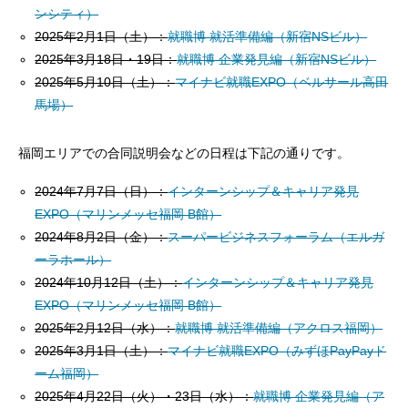
ンシティ）
2025年2月1日（土）：
就職博 就活準備編（新宿NSビル）
2025年3月18日・19日：
就職博 企業発見編（新宿NSビル）
2025年5月10日（土）：
マイナビ就職EXPO（
ベルサール高田
馬場
）
福岡エリアでの合同説明会などの日程は下記の通りです。
2024年7月7日（日）：
インターンシップ＆キャリア発見
EXPO（マリンメッセ福岡 B館）
2024年8月2日（金）：
スーパービジネスフォーラム（
エルガ
ーラホール
）
2024年10月12日（土）：
インターンシップ＆キャリア発見
EXPO（マリンメッセ福岡 B館）
2025年2月12日（水）：
就職博 就活準備編（アクロス福岡）
2025年3月1日（土）：
マイナビ就職EXPO（
みずほPayPayド
ーム福岡
）
2025年4月22日（火）・23日（水）：
就職博 企業発見編（ア