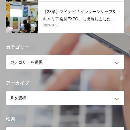
【28卒】マイナビ「インターンシップ&
キャリア発見EXPO」に出展しました
2026.07.1
【東京ビッグサイト】
カテゴリー
OPEN
アーカイブ
OPEN
検索