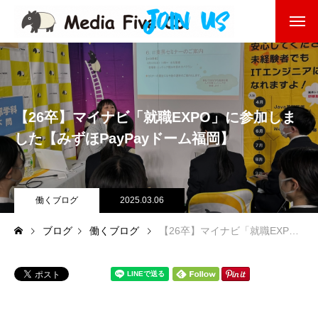
企業を知る
About
企業理念
【26卒】マイナビ「就職EXPO」に参加しま
代表挨拶
した【みずほPayPayドーム福岡】
会社沿革
働くブログ
2025.03.06
会社概要
ブログ
働くブログ
【26卒】マイナビ「就職EXPO」に参加しました【みずほPayPayドーム福岡】
東京オフィス
福岡オフィス
事業を知る
Business