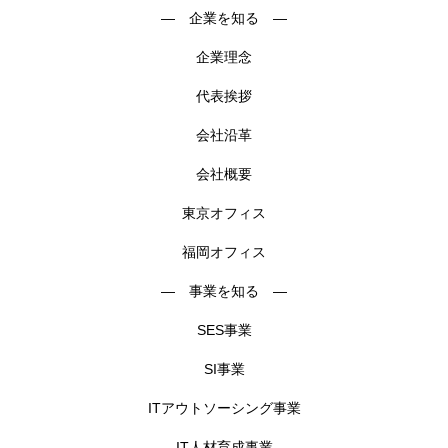
― 企業を知る ―
学ぶ
企業理念
遊ぶ
代表挨拶
会社沿革
社員を知る
Interview
会社概要
社員インタビュー
東京オフィス
応募する
Entry
福岡オフィス
新卒採用エントリー
― 事業を知る ―
SES事業
第二新卒採用エントリー
SI事業
キャリア採用エントリー
ITアウトソーシング事業
リファラル採用エントリー
IT人材育成事業