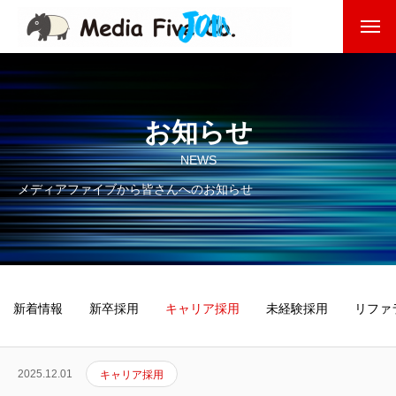
企業を知る
About
企業理念
お知らせ
NEWS
代表挨拶
メディアファイブから皆さんへのお知らせ
会社沿革
会社概要
東京オフィス
新着情報
新卒採用
キャリア採用
未経験採用
リファ
福岡オフィス
2025.12.01
キャリア採用
事業を知る
Business