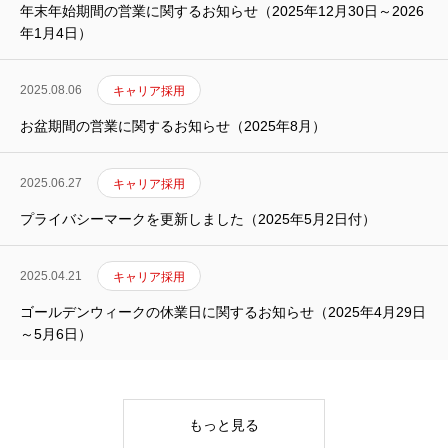
年末年始期間の営業に関するお知らせ（2025年12月30日～2026
年1月4日）
SES事業
SI事業
2025.08.06
キャリア採用
お盆期間の営業に関するお知らせ（2025年8月）
ITアウトソーシング事業
2025.06.27
IT人材育成事業
キャリア採用
プライバシーマークを更新しました（2025年5月2日付）
その他の事業
2025.04.21
キャリア採用
業務を知る
Works
ゴールデンウィークの休業日に関するお知らせ（2025年4月29日
ITエンジニア職
～5月6日）
その他の職種
もっと見る
環境を知る
Environment