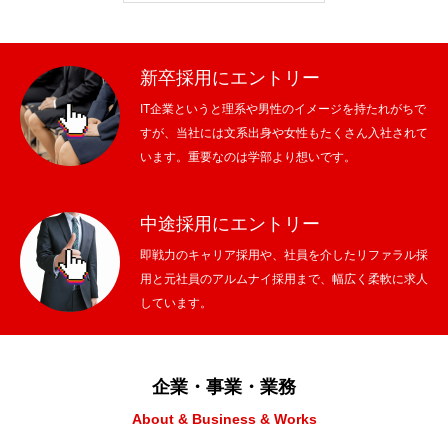
残業規制
新卒採用にエントリー
人事制度
IT企業というと理系や男性のイメージを持たれがちで
すが、当社には文系出身や女性もたくさん入社されて
社内システム
います。重要なのは学部より想いです。
社内勉強会
中途採用にエントリー
社内イベント
即戦力のキャリア採用や、社員を介したリファラル採
用と元社員のアルムナイ採用まで、幅広く柔軟に求人
福利厚生
しています。
ユニーク制度
雰囲気を知る
企業・事業・業務
Blog
About & Business & Works
働く