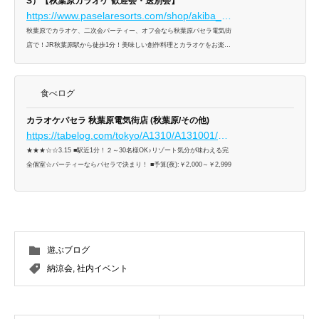
S）【秋葉原カラオケ 歓迎会・送別会】
https://www.paselaresorts.com/shop/akiba_denki/
秋葉原でカラオケ、二次会パーティー、オフ会なら秋葉原パセラ電気街
店で！JR秋葉原駅から徒歩1分！美味しい創作料理とカラオケをお楽し
み下さい。
食べログ
カラオケパセラ 秋葉原電気街店 (秋葉原/その他)
https://tabelog.com/tokyo/A1310/A131001/13122117/
★★★☆☆3.15 ■駅近1分！２～30名様OK♪リゾート気分が味わえる完
全個室☆パーティーならパセラで決まり！ ■予算(夜):￥2,000～￥2,999
遊ぶブログ
納涼会
,
社内イベント