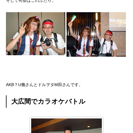
そして司会はこのふたり。
学ぶ
遊ぶ
社員を知る
Interview
社員インタビュー
応募する
Entry
新卒採用エントリー
AKB？U働さんとドルヲタM田さんです。
第二新卒採用エントリー
大広間でカラオケバトル
キャリア採用エントリー
リファラル採用エントリー