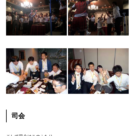
残業規制
人事制度
社内システム
社内勉強会
社内イベント
福利厚生
ユニーク制度
司会
雰囲気を知る
Blog
働く