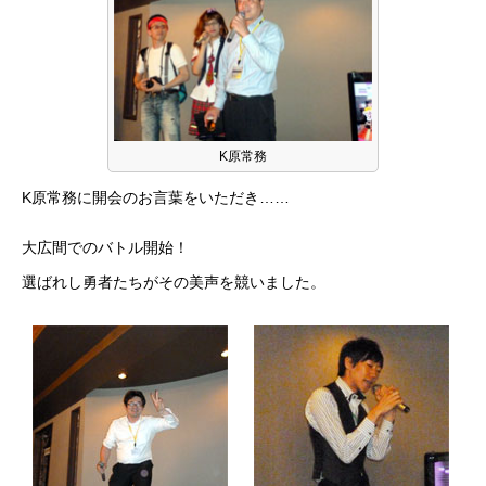
アルムナイ採用エントリー
ホーム
企業
事業
業務
待遇
ブログ
インタビュー
K原常務
K原常務に開会のお言葉をいただき……
大広間でのバトル開始！
選ばれし勇者たちがその美声を競いました。