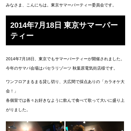
みなさま、こんにちは。東京サマーパーティー委員会です。
SES事業
2014年7月18日 東京サマーパー
SI事業
ティー
ITアウトソーシング事業
IT人材育成事業
2014年7月18日、東京でもサマーパーティーが開催されました。
今年のサマパ会場はパセラリゾーツ 秋葉原電気街店様です。
その他の事業
ワンフロアまるまる貸し切り、大広間で採点ありの「カラオケ大
業務を知る
Works
会！」
ITエンジニア職
各個室では各々お好きなように飲んで食べて歌って大いに盛り上
がりました。
その他の職種
環境を知る
Environment