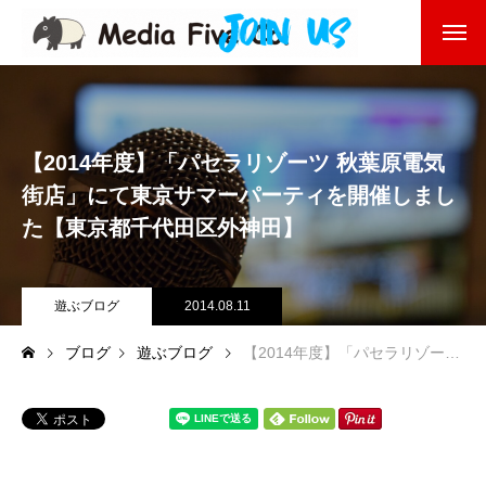
企業を知る
About
企業理念
【2014年度】「パセラリゾーツ 秋葉原電気
街店」にて東京サマーパーティを開催しまし
代表挨拶
た【東京都千代田区外神田】
会社沿革
遊ぶブログ
2014.08.11
会社概要
ブログ
遊ぶブログ
【2014年度】「パセラリゾーツ 秋葉原電気街店」にて東京サマーパーティを開催しました【東京都千代田区外神田】
東京オフィス
福岡オフィス
事業を知る
Business