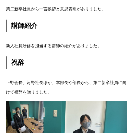
第二新卒社員から一言挨拶と意思表明がありました。
学ぶ
講師紹介
遊ぶ
社員を知る
Interview
新入社員研修を担当する講師の紹介がありました。
社員インタビュー
祝辞
応募する
Entry
上野会長、河野社長ほか、本部長や部長から、第二新卒社員に向
新卒採用エントリー
けて祝辞を贈りました。
第二新卒採用エントリー
キャリア採用エントリー
リファラル採用エントリー