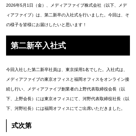
2026年5月1日（金）、メディアファイブ株式会社（以下、メデ
SES事業
ィアファイブ）は、第二新卒の入社式を行いました。今回は、そ
の様子を皆様にお届けしたいと思います！
SI事業
ITアウトソーシング事業
第二新卒入社式
IT人材育成事業
今回入社した第二新卒社員は、東京採用1名でした。入社式は、
その他の事業
メディアファイブの東京オフィスと福岡オフィスをオンライン接
業務を知る
Works
続し行い、メディアファイブ創業者の上野代表取締役会長（以
下、上野会長）には東京オフィスにて、河野代表取締役社長（以
ITエンジニア職
下、河野社長）には福岡オフィスにてご出席いただきました。
その他の職種
式次第
環境を知る
Environment