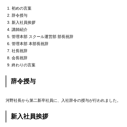
初めの言葉
残業規制
辞令授与
新入社員挨拶
人事制度
講師紹介
管理本部 スクール運営部 部長祝辞
社内システム
管理本部 本部長祝辞
社長祝辞
社内勉強会
会長祝辞
終わりの言葉
社内イベント
辞令授与
福利厚生
ユニーク制度
河野社長から第二新卒社員に、入社辞令の授与が行われました。
雰囲気を知る
Blog
新入社員挨拶
働く