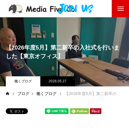
企業を知る
About
企業理念
【2026年度5月】第二新卒の入社式を行いま
代表挨拶
した【東京オフィス】
会社沿革
働くブログ
2026.05.27
会社概要
ブログ
働くブログ
【2026年度5月】第二新卒の入社式を行いました【東京オフィス】
東京オフィス
福岡オフィス
事業を知る
Business