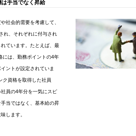
酬は手当でなく昇給
度や社会的需要を考慮して、
され、それぞれに付与され
事業
業務
待遇
ブログ
インタビュー
られています。たとえば、最
せ
個人情報
リンク
サイトマップ
格には、勤務ポイントの4年
ポイントが設定されていま
ンク資格を取得した社員
社員の4年分を一気にスピ
な手当ではなく、基本給の昇
意味します。