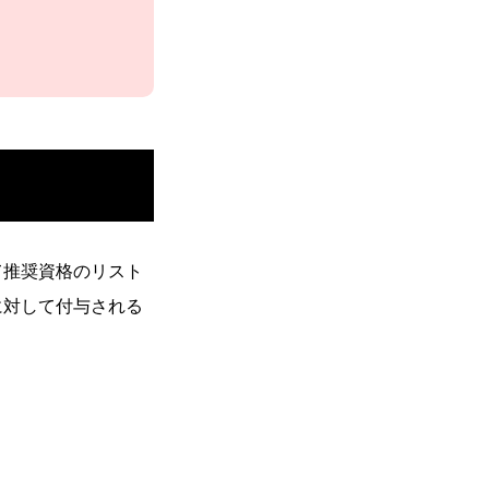
Interview
て推奨資格のリスト
に対して付与される
Entry
リファラル採用エントリー