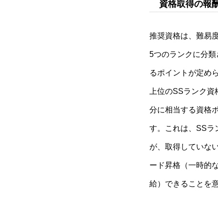
資格取得の報
アルムナイ採用エントリー
推奨資格は、難易
5つのランクに分類
ホーム
企業
るポイントが定め
求人
お知ら
上位のSSランク資
分に相当する資格
す。これは、SSラ
が、取得していない
ード昇格（一時的
給）できることを