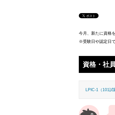
環境を知る
今月、新たに資格
残業規制
人事制度
※受験日や認定日
社内イベント
福利厚生
資格・社
雰囲気を知る
LPIC-1（101
働く
学ぶ