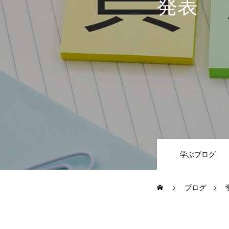
発表
SES事業
SI事業
その他の事業
業務を知る
学ぶブログ
ブログ
ITエンジニア職
その他の職種