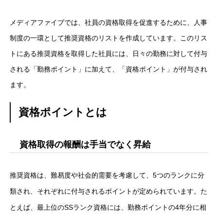
学ぶ
メディアファイブでは、社員の資格取得を促進するために、人事
制度の一環として推奨資格のリストを作成しています。このリス
遊ぶ
トにある推奨資格を取得した社員には、日々の勤務に対して付与
社員を知る
Interview
される「勤務ポイント」に加えて、「資格ポイント」が付与され
ます。
社員インタビュー
資格ポイントとは
応募する
Entry
新卒採用エントリー
資格取得の報酬は手当でなく昇給
第二新卒採用エントリー
推奨資格は、難易度や社会的需要を考慮して、5つのランクに分
キャリア採用エントリー
類され、それぞれに付与されるポイントが定められています。た
とえば、最上位のSSランク資格には、勤務ポイントの4年分に相
リファラル採用エントリー