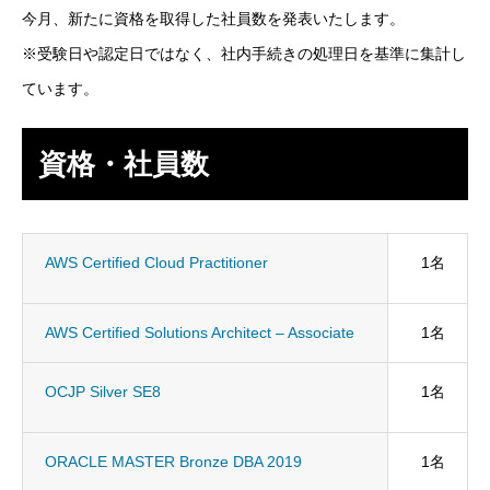
今月、新たに資格を取得した社員数を発表いたします。
SES事業
※受験日や認定日ではなく、社内手続きの処理日を基準に集計し
ています。
SI事業
ITアウトソーシング事業
資格・社員数
IT人材育成事業
その他の事業
AWS Certified Cloud Practitioner
1名
業務を知る
Works
AWS Certified Solutions Architect – Associate
1名
ITエンジニア職
OCJP Silver SE8
1名
その他の職種
ORACLE MASTER Bronze DBA 2019
1名
環境を知る
Environment