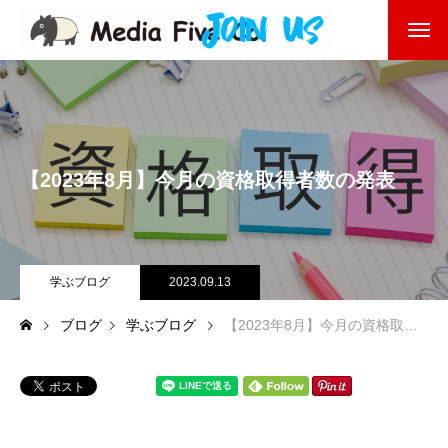
企業を知る
About
企業理念
【2023年8月】今月の資格取得者数の発表
代表挨拶
会社沿革
学ぶブログ
2023.09.13
会社概要
ブログ
学ぶブログ
【2023年8月】今月の資格取得者数の発表
東京オフィス
福岡オフィス
事業を知る
Business