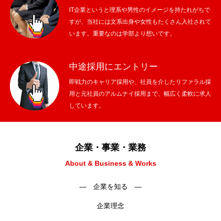
IT企業というと理系や男性のイメージを持たれがちで
すが、当社には文系出身や女性もたくさん入社されて
います。重要なのは学部より想いです。
中途採用にエントリー
即戦力のキャリア採用や、社員を介したリファラル採
用と元社員のアルムナイ採用まで、幅広く柔軟に求人
しています。
企業・事業・業務
About & Business & Works
― 企業を知る ―
企業理念