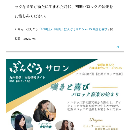
ックな音楽が新たに生まれた時代、初期バロックの音楽を
残業規制
お愉しみください。
人事制度
引用元：ぼんぐう「
6/10(土) 〔福岡〕ぼんぐうサロンvo.15 嘆きと喜び
」閲
社内システム
覧日：2023/7/4
社内勉強会
社内イベント
福利厚生
ユニーク制度
雰囲気を知る
Blog
働く