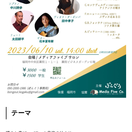
学ぶ
遊ぶ
社員を知る
Interview
社員インタビュー
応募する
Entry
新卒採用エントリー
第二新卒採用エントリー
テーマ
キャリア採用エントリー
リファラル採用エントリー