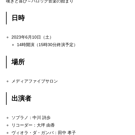
嘆きと喜び～バロック音楽の始まり
アルムナイ採用エントリー
日時
2023年6月10日（土）
ホーム
企業
事業
業務
待遇
ブログ
インタビュー
14時開演（15時30分終演予定）
場所
メディアファイブサロン
出演者
ソプラノ：中川 詩歩
リコーダー：大坪 由香
ヴィオラ・ダ・ガンバ：田中 孝子