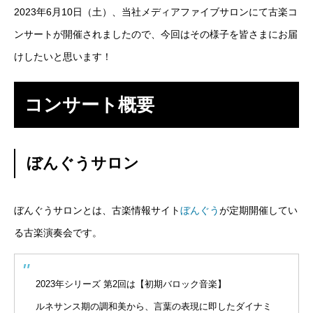
2023年6月10日（土）、当社メディアファイブサロンにて古楽コ
SES事業
ンサートが開催されましたので、今回はその様子を皆さまにお届
けしたいと思います！
SI事業
ITアウトソーシング事業
コンサート概要
IT人材育成事業
ぼんぐうサロン
その他の事業
業務を知る
Works
ぼんぐうサロンとは、古楽情報サイト
ぼんぐう
が定期開催してい
る古楽演奏会です。
ITエンジニア職
その他の職種
2023年シリーズ 第2回は【初期バロック音楽】
環境を知る
Environment
ルネサンス期の調和美から、言葉の表現に即したダイナミ