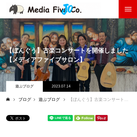
企業を知る
About
企業理念
【ぼんぐう】古楽コンサートを開催しました
代表挨拶
【メディアファイブサロン】
会社沿革
遊ぶブログ
2023.07.14
会社概要
ブログ
遊ぶブログ
【ぼんぐう】古楽コンサートを開催しました【メディアファイブサロン】
東京オフィス
福岡オフィス
事業を知る
Business